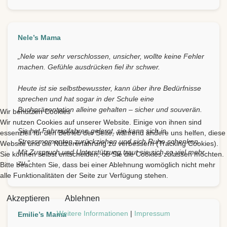
Nele’s Mama
„Nele war sehr verschlossen, unsicher, wollte keine Fehler
machen. Gefühle ausdrücken fiel ihr schwer.
Heute ist sie selbstbewusster, kann über ihre Bedürfnisse
sprechen und hat sogar in der Schule eine
Buchpräsentation alleine gehalten – sicher und souverän.
Wir benutzen Cookies
Wir nutzen Cookies auf unserer Website. Einige von ihnen sind
Sie hat Fahrradfahren gelernt, sie kann sich in
essenziell für den Betrieb der Seite, während andere uns helfen, diese
Stressmomenten zurückziehen und sich Ruhe schenken.
Website und die Nutzererfahrung zu verbessern (Tracking Cookies).
Mit Zuspruch und Unterstützung traut sie sich so viel mehr
Sie können selbst entscheiden, ob Sie die Cookies zulassen möchten.
zu.“
Bitte beachten Sie, dass bei einer Ablehnung womöglich nicht mehr
alle Funktionalitäten der Seite zur Verfügung stehen.
Akzeptieren
Ablehnen
Weitere Informationen
|
Impressum
Emilie’s Mama